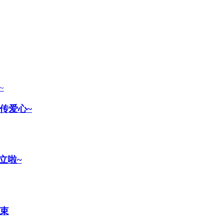
传爱心~
立啦~
结束